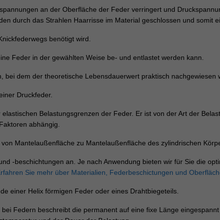
pannungen an der Oberfläche der Feder verringert und Druckspannung
en durch das Strahlen Haarrisse im Material geschlossen und somit 
Knickfederwegs benötigt wird.
eine Feder in der gewählten Weise be- und entlastet werden kann.
, bei dem der theoretische Lebensdauerwert praktisch nachgewiesen w
iner Druckfeder.
elastischen Belastungsgrenzen der Feder. Er ist von der Art der Belas
Faktoren abhängig.
von Mantelaußenfläche zu Mantelaußenfläche des zylindrischen Körpe
und -beschichtungen an. Je nach Anwendung bieten wir für Sie die op
rfahren Sie mehr über Materialien,
Federbeschictungen und Oberfläc
 einer Helix förmigen Feder oder eines Drahtbiegeteils.
st bei Federn beschreibt die permanent auf eine fixe Länge eingespannt