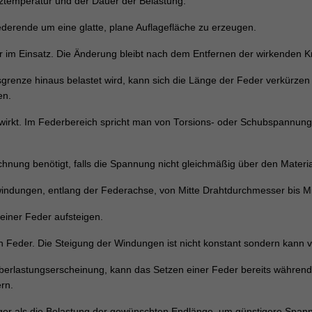
tztemperatur und der Dauer der Belastung.
derende um eine glatte, plane Auflagefläche zu erzeugen.
im Einsatz. Die Änderung bleibt nach dem Entfernen der wirkenden Kr
sgrenze hinaus belastet wird, kann sich die Länge der Feder verkürzen 
en.
che wirkt. Im Federbereich spricht man von Torsions- oder Schubspannu
nung benötigt, falls die Spannung nicht gleichmäßig über den Materialqu
windungen, entlang der Federachse, von Mitte Drahtdurchmesser bis 
einer Feder aufsteigen.
gen Feder. Die Steigung der Windungen ist nicht konstant sondern kann
berlastungserscheinung, kann das Setzen einer Feder bereits währe
rn.
nger als die Belastung der gewünschten Endlänge, um günstigere Span