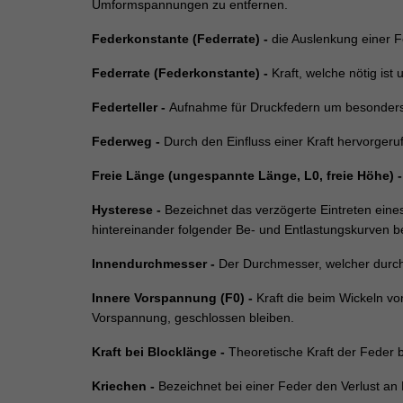
Umformspannungen zu entfernen.
Federkonstante (Federrate) -
die Auslenkung einer Fe
Federrate (Federkonstante) -
Kraft, welche nötig is
Federteller -
Aufnahme für Druckfedern um besonders g
Federweg -
Durch den Einfluss einer Kraft hervorger
Freie Länge (ungespannte Länge, L0, freie Höhe) -
Hysterese -
Bezeichnet das verzögerte Eintreten eine
hintereinander folgender Be- und Entlastungskurven be
Innendurchmesser -
Der Durchmesser, welcher durch
Innere Vorspannung (F0) -
Kraft die beim Wickeln vo
Vorspannung, geschlossen bleiben.
Kraft bei Blocklänge -
Theoretische Kraft der Feder b
Kriechen -
Bezeichnet bei einer Feder den Verlust an 