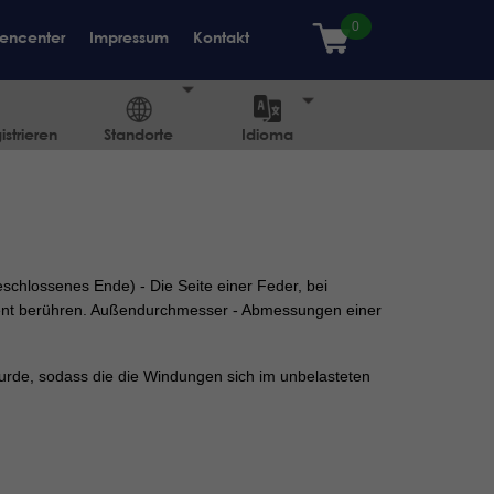
encenter
Impressum
Kontakt
strieren
Standorte
Idioma
schlossenes Ende) - Die Seite einer Feder, bei
nent berühren. Außendurchmesser - Abmessungen einer
wurde, sodass die die Windungen sich im unbelasteten