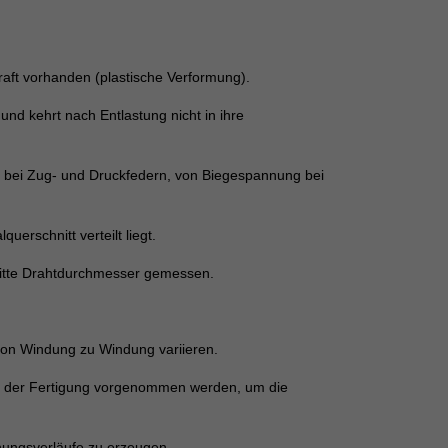
aft vorhanden (plastische Verformung).
und kehrt nach Entlastung nicht in ihre
ng bei Zug- und Druckfedern, von Biegespannung bei
erschnitt verteilt liegt.
Mitte Drahtdurchmesser gemessen.
 von Windung zu Windung variieren.
nd der Fertigung vorgenommen werden, um die
nungsverläufe zu erzeugen.