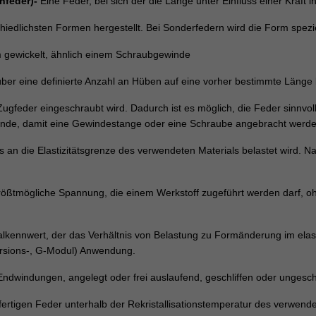
enfeder)-
Eine Feder, bei sich der die Länge unter Einfluss einer Kraft i
iedlichsten Formen hergestellt. Bei Sonderfedern wird die Form spezi
 gewickelt, ähnlich einem Schraubgewinde
über eine definierte Anzahl an Hüben auf eine vorher bestimmte Länge 
gfeder eingeschraubt wird. Dadurch ist es möglich, die Feder sinnvoll
ewinde, damit eine Gewindestange oder eine Schraube angebracht werd
is an die Elastizitätsgrenze des verwendeten Materials belastet wird. N
rößtmögliche Spannung, die einem Werkstoff zugeführt werden darf, o
alkennwert, der das Verhältnis von Belastung zu Formänderung im elas
orsions-, G-Modul) Anwendung.
Endwindungen, angelegt oder frei auslaufend, geschliffen oder ungeschl
rtigen Feder unterhalb der Rekristallisationstemperatur des verwend