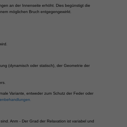
en an der Innenseite erhöht. Dies begünstigt die
einem möglichen Bruch entgegengewirkt.
ird.
tung (dynamisch oder statisch), der Geometrie der
rs.
timale Variante, entweder zum Schutz der Feder oder
henbehandlungen
.
 sind. Anm - Der Grad der Relaxation ist variabel und