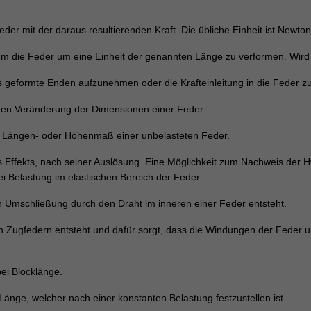
der mit der daraus resultierenden Kraft. Die übliche Einheit ist Newto
t um die Feder um eine Einheit der genannten Länge zu verformen. Wird
eformte Enden aufzunehmen oder die Krafteinleitung in die Feder zu 
ufen Veränderung der Dimensionen einer Feder.
Längen- oder Höhenmaß einer unbelasteten Feder.
s Effekts, nach seiner Auslösung. Eine Möglichkeit zum Nachweis der H
i Belastung im elastischen Bereich der Feder.
 Umschließung durch den Draht im inneren einer Feder entsteht.
n Zugfedern entsteht und dafür sorgt, dass die Windungen der Feder unt
ei Blocklänge.
Länge, welcher nach einer konstanten Belastung festzustellen ist.