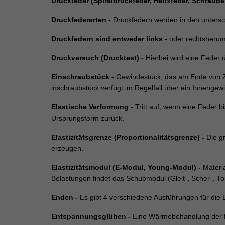
Druckfeder (Spiraldruckfeder, Helixfeder, Schraub
Druckfederarten -
Druckfedern werden in den untersch
Druckfedern sind entweder links -
oder rechtsherum
Druckversuch (Drucktest) -
Hierbei wird eine Feder 
Einschraubstück -
Gewindestück, das am Ende von Zu
inschraubstück verfügt im Regelfall über ein Inneng
Elastische Verformung -
Tritt auf, wenn eine Feder b
Ursprungsform zurück.
Elastizitätsgrenze (Proportionalitätsgrenze)
-
Die g
erzeugen.
Elastizitätsmodul (E-Modul, Young-Modul) -
Materi
Belastungen findet das Schubmodul (Gleit-, Scher-, T
Enden -
Es gibt 4 verschiedene Ausführungen für die 
Entspannungsglühen -
Eine Wärmebehandlung der fe