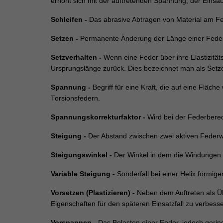
erhöht sich mit der auftretenden Spannung, der Einsa
Schleifen -
Das abrasive Abtragen von Material am Fe
Setzen -
Permanente Änderung der Länge einer Feder 
Setzverhalten -
Wenn eine Feder über ihre Elastizität
Ursprungslänge zurück. Dies bezeichnet man als Setz
Spannung -
Begriff für eine Kraft, die auf eine Flä
Torsionsfedern.
Spannungskorrekturfaktor -
Wird bei der Federberech
Steigung -
Der Abstand zwischen zwei aktiven Feder
Steigungswinkel -
Der Winkel in dem die Windungen 
Variable Steigung -
Sonderfall bei einer Helix förmi
Vorsetzen (Plastizieren) -
Neben dem Auftreten als Ü
Eigenschaften für den späteren Einsatzfall zu verbesse
Vorspannen -
Das Belasten einer Feder, jedoch geri