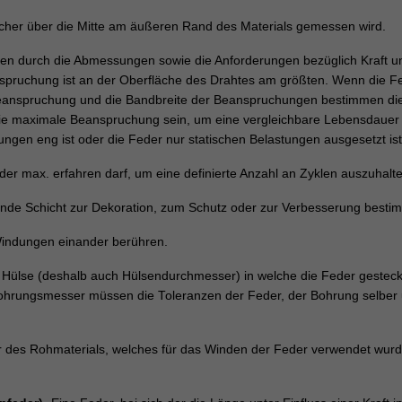
her über die Mitte am äußeren Rand des Materials gemessen wird.
en durch die Abmessungen sowie die Anforderungen bezüglich Kraft u
nspruchung ist an der Oberfläche des Drahtes am größten. Wenn die Fede
eanspruchung und die Bandbreite der Beanspruchungen bestimmen die
die maximale Beanspruchung sein, um eine vergleichbare Lebensdauer 
ngen eng ist oder die Feder nur statischen Belastungen ausgesetzt ist
er max. erfahren darf, um eine definierte Anzahl an Zyklen auszuhalte
nde Schicht zur Dekoration, zum Schutz oder zur Verbesserung bestimmte
Windungen einander berühren.
ülse (deshalb auch Hülsendurchmesser) in welche die Feder gesteckt w
hrungsmesser müssen die Toleranzen der Feder, der Bohrung selber u
des Rohmaterials, welches für das Winden der Feder verwendet wurde