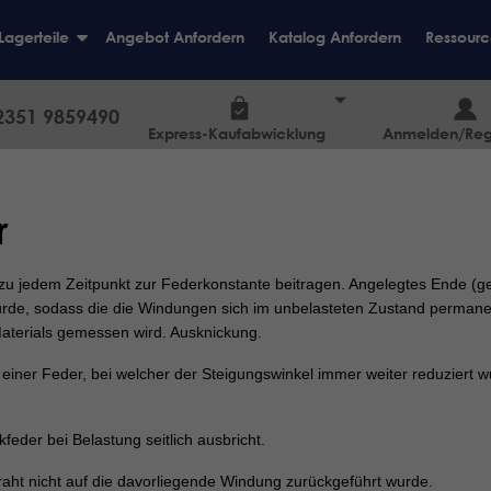
Lagerteile
Angebot Anfordern
Katalog Anfordern
Ressourc
+
2351 9859490
Express-Kaufabwicklung
Anmelden/Regi
r
zu jedem Zeitpunkt zur Federkonstante beitragen. Angelegtes Ende (ge
 wurde, sodass die die Windungen sich im unbelasteten Zustand perma
aterials gemessen wird. Ausknickung.
 einer Feder, bei welcher der Steigungswinkel immer weiter reduziert 
kfeder bei Belastung seitlich ausbricht.
aht nicht auf die davorliegende Windung zurückgeführt wurde.