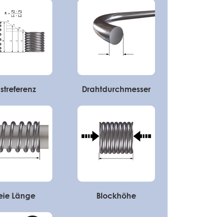
streferenz
Drahtdurchmesser
eie Länge
Blockhöhe