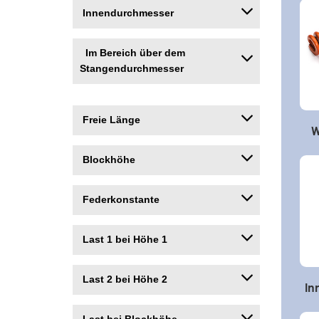
Innendurchmesser
Im Bereich über dem
Stangendurchmesser
Freie Länge
W
Blockhöhe
Federkonstante
Last 1 bei Höhe 1
Last 2 bei Höhe 2
In