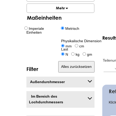
Mehr
Maßeinheiten
Imperiale
Metrisch
Einheiten
Result
Physikalische Dimension
mm
cm
Last
N
kg
gm
Teilen
Alles zurücksetzen
Filter
Paginat
Außendurchmesser
Re
Im Bereich des
Lochdurchmessers
Klic