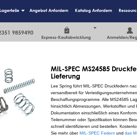
Lagerteile
Angebot Anfordern
Katalog Anfordern
Ressourc
+
2351 9859490
Express-Kaufabwicklung
Anmelden/Regi
MIL-SPEC MS24585 Druckfed
Lieferung
Lee Spring führt MIL-SPEC Druckfedern nach 
versandbereit für Verteidigungsunternehmen,
Beschaffungsprogramme. Alle MS24585 Lager
hinsichtlich Abmessungen, Werkstoffen und 
Dokumentation einschließlich eines Konformitä
Teilenummer oder Spezifikation können Bes
schnell identifizieren und bestellen. Kosten
Sie mehr über
MIL-SPEC Federn
und
das M