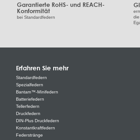
Garantierte RoHS- und REACH-
Gl
Konformität
erm
die
bei Standardfedern
Ega
Erfahren Sie mehr
Standardfedern
Spezialfedern
Bantam™-Minifedern
Batteriefedern
Tellerfedern
Druckfedern
DIN-Plus Druckfedern
Konstantkraftfedern
Federstränge