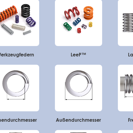
erkzeugfedern
LeeP™
La
nendurchmesser
Außendurchmesser
Fr