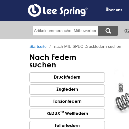
Direkt
zum
Über uns
Inhalt
Suche
0
Startseite
nach MIL-SPEC Druckfedern suchen
Nach Federn
suchen
Druckfedern
Zugfedern
Torsionfedern
TM
REDUX
Wellfedern
Tellerfedern