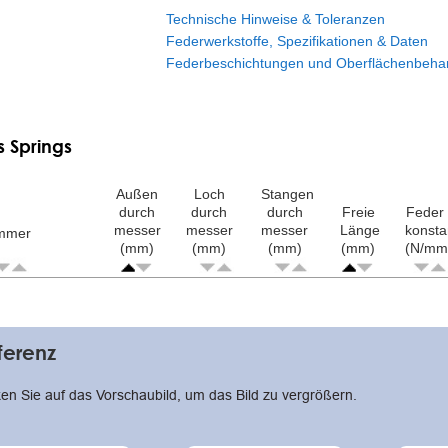
Technische Hinweise & Toleranzen
Federwerkstoffe, Spezifikationen & Daten
Federbeschichtungen und Oberflächenbeha
s Springs
Außen
Loch
Stangen
durch
durch
durch
Freie
Feder
messer
messer
messer
Länge
konsta
ummer
(mm)
(mm)
(mm)
(mm)
(N/mm
ion
ferenz
ken Sie auf das Vorschaubild, um das Bild zu vergrößern.