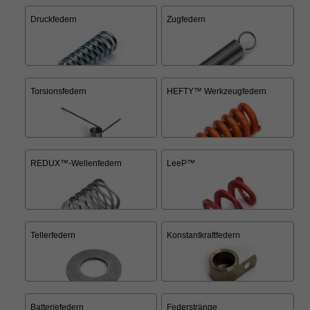
Druckfedern
Zugfedern
Torsionsfedern
HEFTY™ Werkzeugfedern
REDUX™-Wellenfedern
LeeP™
Tellerfedern
Konstantkraftfedern
Batteriefedern
Federstränge