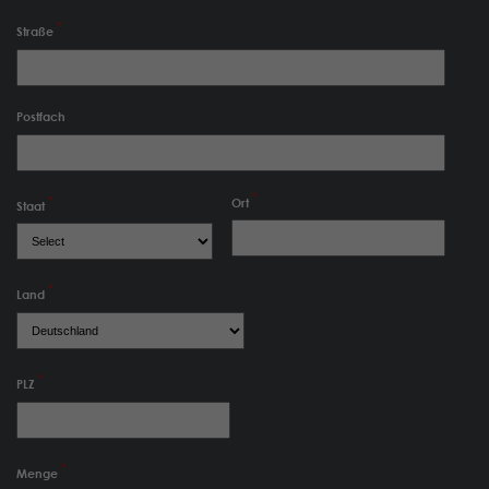
Straße
Postfach
Ort
Staat
Land
PLZ
Menge