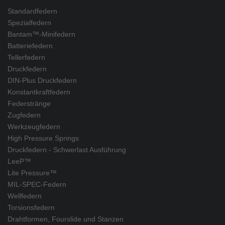
Standardfedern
Spezialfedern
Bantam™-Minifedern
Batteriefedern
Tellerfedern
Druckfedern
DIN-Plus Druckfedern
Konstantkraftfedern
Federstränge
Zugfedern
Werkzeugfedern
High Pressure Springs
Druckfedern - Schwerlast Ausführung
LeeP™
Lite Pressure™
MIL-SPEC-Federn
Wellfedern
Torsionsfedern
Drahtformen, Fourslide und Stanzen