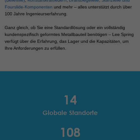
(Belleville)
,
Konstantkraftfedern
,
Drahtbiegeteile, Stanzteile und
Fourslide-Komponenten
und mehr – alles unterstützt durch über
100 Jahre Ingenieurserfahrung.
Ganz gleich, ob Sie eine Standardlösung oder ein vollständig
kundenspezifisch geformtes Metallbauteil benötigen – Lee Spring
verfügt über die Erfahrung, das Lager und die Kapazitäten, um
Ihre Anforderungen zu erfüllen.
14
Globale Standorte
108