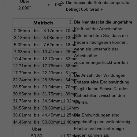
Über
Die maximale Betriebstemperatur
±
.060"
2.000"
beträgt 650 Grad F
Metrisch
Die Nennlast ist die ungefähre
Kraft auf der Arbeitshöhe.
2.36mm
bis
3.17mm
±
.10mm
Bitte beachten Sie, dass die
3.18mm
bis
5.08mm
±
.13mm
Federn nachgeben können,
5.09mm
bis
7.62mm
±
.18mm
wenn sie unterhalb der
7.63mm
bis
10.41mm
±
.26mm
Arbeitshöhe
10.42mm
bis
12.70mm
±
.33mm
zusammengedrückt werden.
12.71mm
bis
17.78mm
±
.38mm
17.79mm
bis
22.23mm
±
.51mm
Die Anzahl der Windungen
22.24mm
bis
28.58mm
±
.64mm
umfasst eine Endloswindung;
28.59mm
bis
30.94mm
±
.76mm
es gibt keine Schweiß- oder
30.95mm
bis
31.75mm
±
.89mm
Klebestellen zwischen den
31.76mm
bis
34.54mm
±
1.02mm
Wellen.
34.55mm
bis
38.60mm
±
1.14mm
38.61mm
bis
44.45mm
±
1.27mm
Die Endwindungen sind
regelmäßig und wellenförmig.
44.46mm
bis
50.80mm
±
1.40mm
Flache und wellenförmige
Über
Enden können als
50.80
±
1.52mm