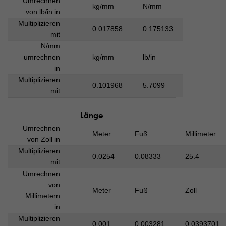
Umrechnen
kg/mm
N/mm
von lb/in in
Multiplizieren
0.017858
0.175133
mit
N/mm
umrechnen
kg/mm
lb/in
in
Multiplizieren
0.101968
5.7099
mit
Länge
Umrechnen
Meter
Fuß
Millimeter
von Zoll in
Multiplizieren
0.0254
0.08333
25.4
mit
Umrechnen
von
Meter
Fuß
Zoll
Millimetern
in
Multiplizieren
0.001
0.003281
0.0393701