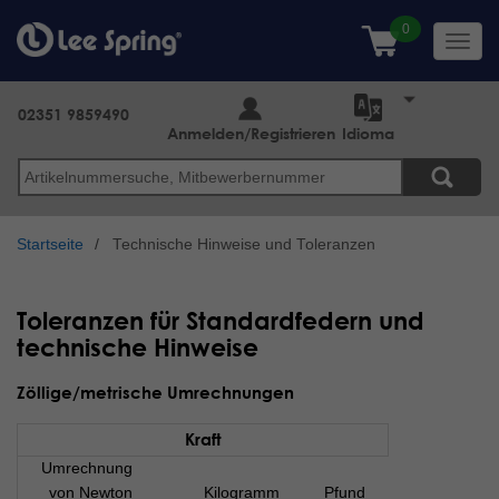
Direkt
zum
Toggl
Inhalt
navig
02351 9859490
Anmelden/Registrieren
Idioma
Suche
Startseite
Technische Hinweise und Toleranzen
Toleranzen für Standardfedern und
technische Hinweise
Zöllige/metrische Umrechnungen
Kraft
Umrechnung
von Newton
Kilogramm
Pfund