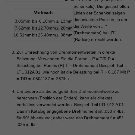
Schenkels). Die gestrichelten
Metrisch
Linien der Schenkel zeigen
die belastete Position, in der
3.05mm
bis
6.10mm
±
.13mm
die Werte von „T“
7.62mm
bis
12.70mm
±
.20mm
(Drehmoment) bei „R“
16.51mm
bis
25.40mm
±
.38mm
(Radius) erreicht werden.
Zur Umrechnung von Drehmomentwerten in direkte
Belastung: Verwenden Sie die Formel - P = T/R P =
Belastung bei Radius (R) T = Drehmoment Beispiel: Teil
LTL 012A 01, wie hoch ist die Belastung bei R = 0,187 Mit P
= T/R = .050/.187 = .267lbs.
Um andere als die aufgeführten Drehmomentwerte zu
berechnen (Position der Enden), kann ein direktes
Verhältnis verwendet werden. Beispiel: Teil LTL 012 A 01.
Das im Katalog angegebene Drehmoment ist .050 in-lbs.
für 90° Ablenkung; daher wäre das Drehmoment für 45°
.025 in-lbs.