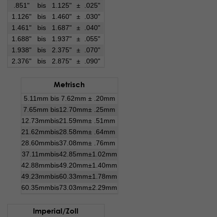
.851"
bis
1.125"
±
.025"
1.126"
bis
1.460"
±
.030"
1.461"
bis
1.687"
±
.040"
1.688"
bis
1.937"
±
.055"
1.938"
bis
2.375"
±
.070"
2.376"
bis
2.875"
±
.090"
Metrisch
5.11mm
bis
7.62mm
±
.20mm
7.65mm
bis
12.70mm
±
.25mm
12.73mm
bis
21.59mm
±
.51mm
21.62mm
bis
28.58mm
±
.64mm
28.60mm
bis
37.08mm
±
.76mm
37.11mm
bis
42.85mm
±
1.02mm
42.88mm
bis
49.20mm
±
1.40mm
49.23mm
bis
60.33mm
±
1.78mm
60.35mm
bis
73.03mm
±
2.29mm
Imperial/Zoll