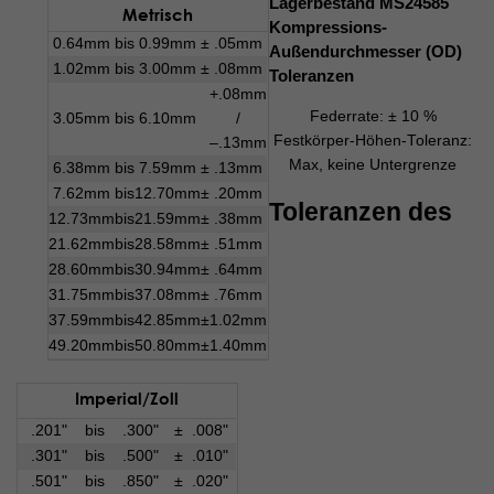
Lagerbestand MS24585
Metrisch
Kompressions-
0.64mm
bis
0.99mm
±
.05mm
Außendurchmesser (OD)
1.02mm
bis
3.00mm
±
.08mm
Toleranzen
+.08mm
Federrate: ± 10 %
3.05mm
bis
6.10mm
/
Festkörper-Höhen-Toleranz:
–.13mm
Max, keine Untergrenze
6.38mm
bis
7.59mm
±
.13mm
7.62mm
bis
12.70mm
±
.20mm
Toleranzen des
12.73mm
bis
21.59mm
±
.38mm
21.62mm
bis
28.58mm
±
.51mm
28.60mm
bis
30.94mm
±
.64mm
31.75mm
bis
37.08mm
±
.76mm
37.59mm
bis
42.85mm
±
1.02mm
49.20mm
bis
50.80mm
±
1.40mm
Imperial/Zoll
.201"
bis
.300"
±
.008"
.301"
bis
.500"
±
.010"
.501"
bis
.850"
±
.020"