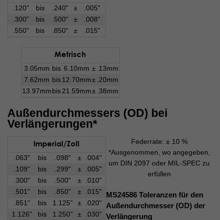
.120"
bis
.240"
±
.005"
.300"
bis
.500"
±
.008"
.550"
bis
.850"
±
.015"
Metrisch
3.05mm
bis
6.10mm
±
.13mm
7.62mm
bis
12.70mm
±
.20mm
13.97mm
bis
21.59mm
±
.38mm
Außendurchmessers (OD) bei
Verlängerungen*
Federrate: ± 10 %
Imperial/Zoll
*Ausgenommen, wo angegeben,
.063"
bis
.098"
±
.004"
um DIN 2097 oder MIL-SPEC zu
.109"
bis
.299"
±
.005"
erfüllen
.300"
bis
.500"
±
.010"
.501"
bis
.850"
±
.015"
MS24586 Toleranzen für den
.851"
bis
1.125"
±
.020"
Außendurchmesser (OD) der
1.126"
bis
1.250"
±
.030"
Verlängerung