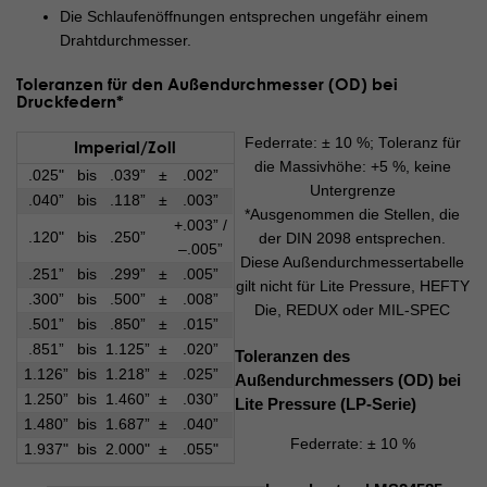
Die Schlaufenöffnungen entsprechen ungefähr einem
Drahtdurchmesser.
Toleranzen für den Außendurchmesser (OD) bei
Druckfedern*
Federrate: ± 10 %; Toleranz für
Imperial/Zoll
die Massivhöhe: +5 %, keine
.025"
bis
.039”
±
.002”
Untergrenze
.040”
bis
.118”
±
.003”
*Ausgenommen die Stellen, die
+.003” /
.120"
bis
.250”
der DIN 2098 entsprechen.
–.005”
Diese Außendurchmessertabelle
.251”
bis
.299”
±
.005”
gilt nicht für Lite Pressure, HEFTY
.300”
bis
.500”
±
.008”
Die, REDUX oder MIL-SPEC
.501”
bis
.850”
±
.015”
.851”
bis
1.125”
±
.020”
Toleranzen des
1.126”
bis
1.218”
±
.025”
Außendurchmessers (OD) bei
1.250”
bis
1.460”
±
.030”
Lite Pressure (LP-Serie)
1.480”
bis
1.687”
±
.040”
Federrate: ± 10 %
1.937"
bis
2.000"
±
.055"