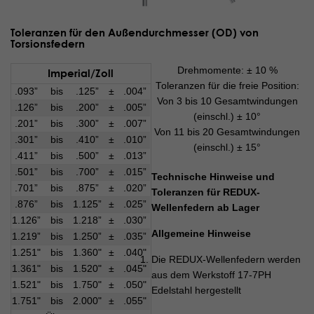
Toleranzen für den Außendurchmesser (OD) von
Torsionsfedern
Drehmomente: ± 10 %
Imperial/Zoll
Toleranzen für die freie Position:
.093”
bis
.125”
±
.004”
Von 3 bis 10 Gesamtwindungen
.126”
bis
.200”
±
.005”
(einschl.) ± 10°
.201”
bis
.300”
±
.007”
Von 11 bis 20 Gesamtwindungen
.301”
bis
.410”
±
.010”
(einschl.) ± 15°
.411”
bis
.500”
±
.013”
.501”
bis
.700”
±
.015”
Technische Hinweise und
.701”
bis
.875”
±
.020”
Toleranzen für REDUX-
.876”
bis
1.125”
±
.025”
Wellenfedern ab Lager
1.126”
bis
1.218”
±
.030”
Allgemeine Hinweise
1.219”
bis
1.250”
±
.035”
1.251"
bis
1.360"
±
.040"
Die REDUX-Wellenfedern werden
1.361"
bis
1.520"
±
.045"
aus dem Werkstoff 17-7PH
1.521"
bis
1.750"
±
.050"
Edelstahl hergestellt
1.751"
bis
2.000"
±
.055"