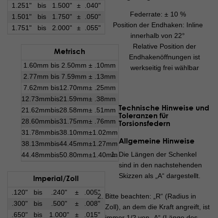
1.251"
bis
1.500"
±
.040"
Federrate: ± 10 %
1.501"
bis
1.750"
±
.050"
Position der Endhaken: Inline
1.751"
bis
2.000"
±
.055"
innerhalb von 22°
Relative Position der
Metrisch
Endhakenöffnungen ist
1.60mm
bis
2.50mm
±
.10mm
werkseitig frei wählbar
2.77mm
bis
7.59mm
±
.13mm
7.62mm
bis
12.70mm
±
.25mm
12.73mm
bis
21.59mm
±
.38mm
Technische Hinweise und
21.62mm
bis
28.58mm
±
.51mm
Toleranzen für
28.60mm
bis
31.75mm
±
.76mm
Torsionsfedern
31.78mm
bis
38.10mm
±
1.02mm
Allgemeine Hinweise
38.13mm
bis
44.45mm
±
1.27mm
Die Längen der Schenkel
44.48mm
bis
50.80mm
±
1.40mm
sind in den nachstehenden
Skizzen als „A“ dargestellt.
Imperial/Zoll
.120"
bis
.240"
±
.005"
Bitte beachten: „R“ (Radius in
.300"
bis
.500"
±
.008"
Zoll), an dem die Kraft angreift, ist
.650"
bis
1.000"
±
.015"
immer 1/2 von „A“ (Länge des