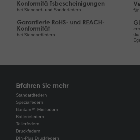
Konformitä Tsbescheinigungen
Ve
bei Standard- und Sonderfedern
für
Garantierte RoHS- und REACH-
Gl
Konformität
erm
die
bei Standardfedern
Ega
Erfahren Sie mehr
Standardfedern
Spezialfedern
Bantam™-Minifedern
Batteriefedern
Tellerfedern
Druckfedern
DIN-Plus Druckfedern