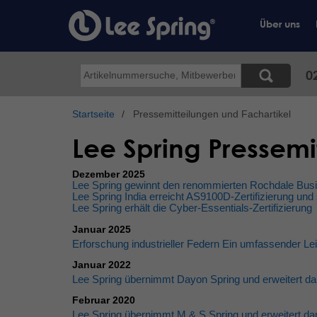
Direkt
zum
Über uns
Inhalt
Suche
0
Startseite
Pressemitteilungen und Fachartikel
Lee Spring Pressemit
Dezember 2025
Lee Spring gewinnt den renommierten Rochdale Busi
Lee Spring India erreicht AS9100D-Zertifizierung und
Lee Spring erhält die Cyber-Essentials-Zertifizierung
Januar 2025
Erforschung industrieller Federn Ein umfassender Le
Januar 2022
Lee Spring übernimmt Dayon Spring und erweitert dam
Februar 2020
Lee Spring übernimmt M & S Spring und erweitert dam