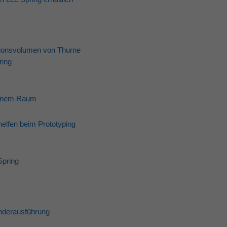
tionsvolumen von Thurne
ring
kleinem Raum
elfen beim Prototyping
Spring
onderausführung