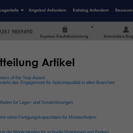
Lagerteile
Angebot Anfordern
Katalog Anfordern
Ressourc
+
2351 9859490
Express-Kaufabwicklung
Anmelden/Regi
teilung Artikel
ness of the Year Award
 stärkt das Engagement für Spitzenqualität in allen Branchen
itfaden für Lager- und Sonderlösungen
it seine Fertigungskapazitäten für Miniaturfedern
it die Möglichkeiten für schnelle Prototypen von Federn