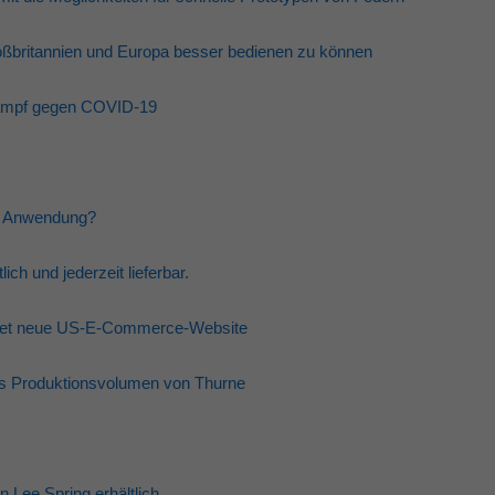
oßbritannien und Europa besser bedienen zu können
 Kampf gegen COVID-19
ne Anwendung?
ich und jederzeit lieferbar.
tartet neue US-E-Commerce-Website
s Produktionsvolumen von Thurne
 Lee Spring erhältlich