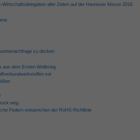
US-Wirtschaftsdelegation aller Zeiten auf der Hannover Messe 2016
erie
dustrienachfrage zu decken
gs aus dem Ersten Weltkrieg
offverbundwerkstoffen vor
rößen
r
Druck weg
sche Federn entsprechen der RoHS-Richtlinie