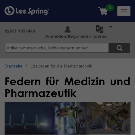
Direkt
zum
Toggl
Inhalt
navig
02351 9859490
Anmelden/Registrieren
Idioma
Suche
Startseite
Lösungen für die Medizintechnik
Federn für Medizin und
Pharmazeutik