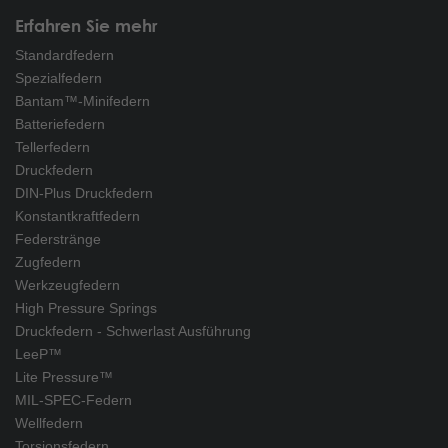
Erfahren Sie mehr
Standardfedern
Spezialfedern
Bantam™-Minifedern
Batteriefedern
Tellerfedern
Druckfedern
DIN-Plus Druckfedern
Konstantkraftfedern
Federstränge
Zugfedern
Werkzeugfedern
High Pressure Springs
Druckfedern - Schwerlast Ausführung
LeeP™
Lite Pressure™
MIL-SPEC-Federn
Wellfedern
Torsionsfedern