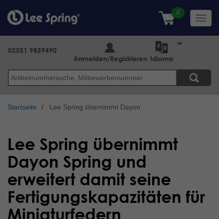
Direkt
zum
Toggl
Inhalt
navig
02351 9859490
Anmelden/Registrieren
Idioma
Suche
Startseite
Lee Spring übernimmt Dayon
Lee Spring übernimmt
Dayon Spring und
erweitert damit seine
Fertigungskapazitäten für
Miniaturfedern