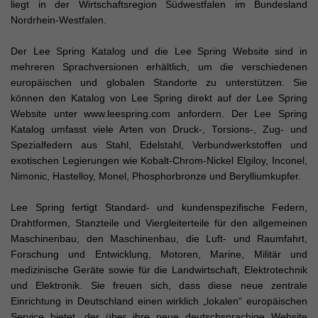
liegt in der Wirtschaftsregion Südwestfalen im Bundesland
Nordrhein-Westfalen.
Der Lee Spring Katalog und die Lee Spring Website sind in
mehreren Sprachversionen erhältlich, um die verschiedenen
europäischen und globalen Standorte zu unterstützen. Sie
können den Katalog von Lee Spring direkt auf der Lee Spring
Website unter www.leespring.com anfordern. Der Lee Spring
Katalog umfasst viele Arten von Druck-, Torsions-, Zug- und
Spezialfedern aus Stahl, Edelstahl, Verbundwerkstoffen und
exotischen Legierungen wie Kobalt-Chrom-Nickel Elgiloy, Inconel,
Nimonic, Hastelloy, Monel, Phosphorbronze und Berylliumkupfer.
Lee Spring fertigt Standard- und kundenspezifische Federn,
Drahtformen, Stanzteile und Viergleiterteile für den allgemeinen
Maschinenbau, den Maschinenbau, die Luft- und Raumfahrt,
Forschung und Entwicklung, Motoren, Marine, Militär und
medizinische Geräte sowie für die Landwirtschaft, Elektrotechnik
und Elektronik. Sie freuen sich, dass diese neue zentrale
Einrichtung in Deutschland einen wirklich „lokalen“ europäischen
Service bietet, der über ihre neue deutschsprachige Website