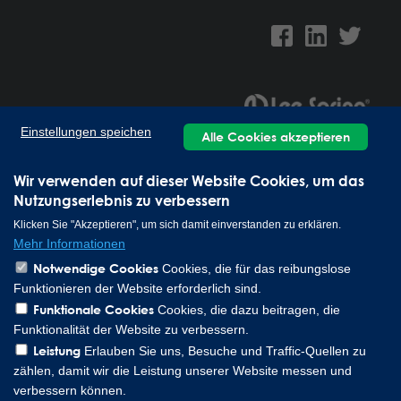
Einstellungen speichen
Alle Cookies akzeptieren
Lee Spring GmbH, Altenaer Straße 23, 58507 Lüdenscheid
Germany | Phone: 0049 2351 985 949 0
Wir verwenden auf dieser Website Cookies, um das
Copyright © 2026 Lee Spring Company
Nutzungserlebnis zu verbessern
Klicken Sie "Akzeptieren", um sich damit einverstanden zu erklären.
Mehr Informationen
Notwendige Cookies
Cookies, die für das reibungslose
Funktionieren der Website erforderlich sind.
Funktionale Cookies
Cookies, die dazu beitragen, die
Funktionalität der Website zu verbessern.
Leistung
Erlauben Sie uns, Besuche und Traffic-Quellen zu
zählen, damit wir die Leistung unserer Website messen und
verbessern können.