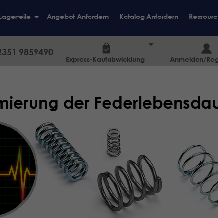
Lagerteile
Angebot Anfordern
Katalog Anfordern
Ressourc
+
2351 9859490
Express-Kaufabwicklung
Anmelden/Regi
mierung der Federlebensda