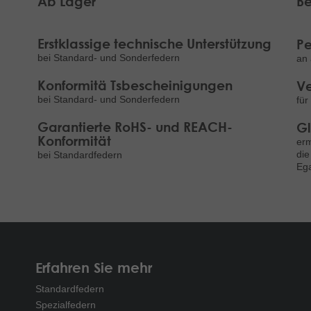
Ab Lager
Be
Erstklassige technische Unterstützung
Pe
bei Standard- und Sonderfedern
an 
Konformitä Tsbescheinigungen
Ve
bei Standard- und Sonderfedern
für
Garantierte RoHS- und REACH-
Gl
Konformität
erm
die
bei Standardfedern
Ega
Erfahren Sie mehr
Standardfedern
Spezialfedern