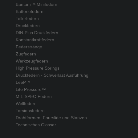
Bantam™-Minifedern
Batteriefedern
Tellerfedern
Druckfedern
DIN-Plus Druckfedern
Konstantkraftfedern
Federstränge
Zugfedern
Werkzeugfedern
High Pressure Springs
Druckfedern - Schwerlast Ausführung
LeeP™
Lite Pressure™
MIL-SPEC-Federn
Wellfedern
Torsionsfedern
Drahtformen, Fourslide und Stanzen
Technisches Glossar